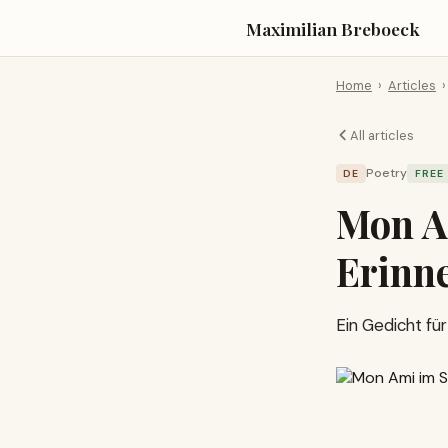
Maximilian Breboeck
Home
›
Articles
›
All articles
Poetry
DE
FREE
Mon A
Erinn
Ein Gedicht fü