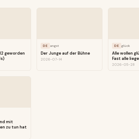
DE
angst
DE
glück
 12 geworden
Der Junge auf der Bühne
Alle wollen gl
s)
Fast alle lieg
2026-07-14
2026-05-28
nd mit
en zu tun hat