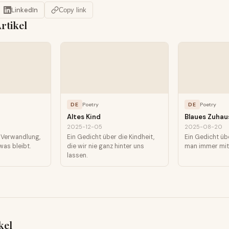
LinkedIn
Copy link
rtikel
DE
Poetry
DE
Poetry
Altes Kind
Blaues Zuhau
2025-12-05
2025-08-20
 Verwandlung,
Ein Gedicht über die Kindheit,
Ein Gedicht üb
was bleibt.
die wir nie ganz hinter uns
man immer mit 
lassen.
kel