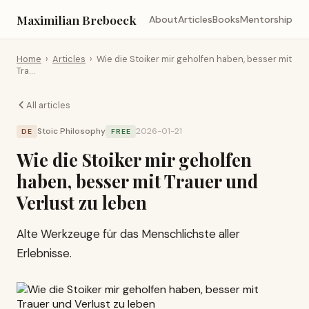
Maximilian Breboeck
About
Articles
Books
Mentorship
Home
›
Articles
›
Wie die Stoiker mir geholfen haben, besser mit
Tra…
All articles
Stoic Philosophy
2026-01-21
DE
FREE
Wie die Stoiker mir geholfen
haben, besser mit Trauer und
Verlust zu leben
Alte Werkzeuge für das Menschlichste aller
Erlebnisse.