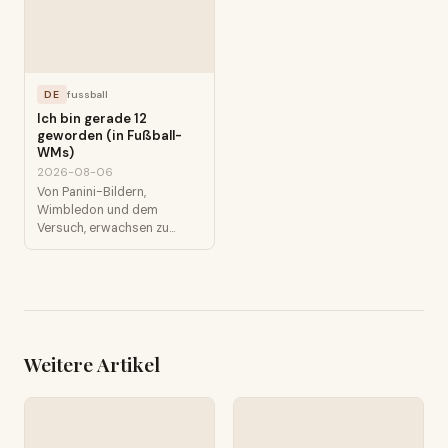
DE
fussball
Ich bin gerade 12
geworden (in Fußball-
WMs)
2026-08-06
Von Panini-Bildern,
Wimbledon und dem
Versuch, erwachsen zu
werden (Teil 1: 1982–2002)
Continue reading on
Medium »
Weitere Artikel