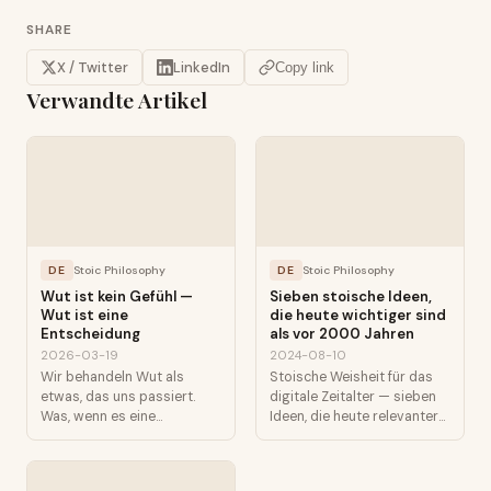
SHARE
X / Twitter
LinkedIn
Copy link
Verwandte Artikel
DE
Stoic Philosophy
DE
Stoic Philosophy
Wut ist kein Gefühl —
Sieben stoische Ideen,
Wut ist eine
die heute wichtiger sind
Entscheidung
als vor 2000 Jahren
2026-03-19
2024-08-10
Wir behandeln Wut als
Stoische Weisheit für das
etwas, das uns passiert.
digitale Zeitalter — sieben
Was, wenn es eine
Ideen, die heute relevanter
Entscheidung ist?
sind denn je.